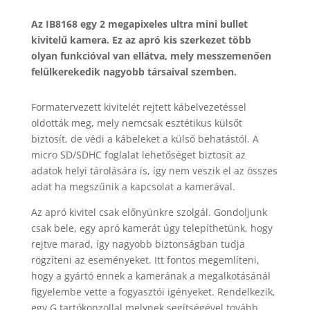
Az IB8168 egy 2 megapixeles ultra mini bullet
kivitelű kamera. Ez az apró kis szerkezet több
olyan funkcióval van ellátva, mely messzemenően
felülkerekedik nagyobb társaival szemben.
Formatervezett kivitelét rejtett kábelvezetéssel
oldották meg, mely nemcsak esztétikus külsőt
biztosít, de védi a kábeleket a külső behatástól. A
micro SD/SDHC foglalat lehetőséget biztosít az
adatok helyi tárolására is, így nem veszik el az összes
adat ha megszűnik a kapcsolat a kamerával.
Az apró kivitel csak előnyünkre szolgál. Gondoljunk
csak bele, egy apró kamerát úgy telepíthetünk, hogy
rejtve marad, így nagyobb biztonságban tudja
rögzíteni az eseményeket. Itt fontos megemlíteni,
hogy a gyártó ennek a kamerának a megalkotásánál
figyelembe vette a fogyasztói igényeket. Rendelkezik,
egy G tartókonzollal melynek segítségével tovább