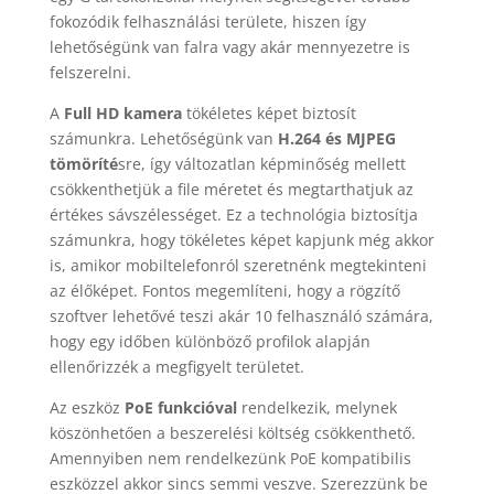
fokozódik felhasználási területe, hiszen így
lehetőségünk van falra vagy akár mennyezetre is
felszerelni.
A
Full HD kamera
tökéletes képet biztosít
számunkra. Lehetőségünk van
H.264 és MJPEG
tömöríté
sre, így változatlan képminőség mellett
csökkenthetjük a file méretet és megtarthatjuk az
értékes sávszélességet. Ez a technológia biztosítja
számunkra, hogy tökéletes képet kapjunk még akkor
is, amikor mobiltelefonról szeretnénk megtekinteni
az élőképet. Fontos megemlíteni, hogy a rögzítő
szoftver lehetővé teszi akár 10 felhasználó számára,
hogy egy időben különböző profilok alapján
ellenőrizzék a megfigyelt területet.
Az eszköz
PoE funkcióval
rendelkezik, melynek
köszönhetően a beszerelési költség csökkenthető.
Amennyiben nem rendelkezünk PoE kompatibilis
eszközzel akkor sincs semmi veszve. Szerezzünk be