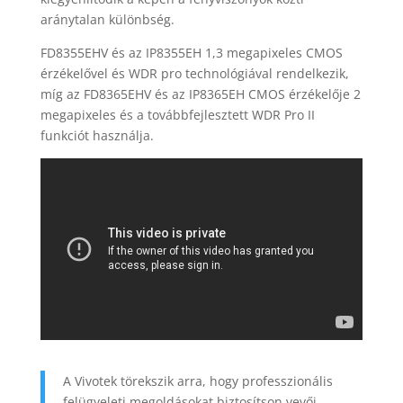
aránytalan különbség.
FD8355EHV és az IP8355EH 1,3 megapixeles CMOS
érzékelővel és WDR pro technológiával rendelkezik,
míg az FD8365EHV és az IP8365EH CMOS érzékelője 2
megapixeles és a továbbfejlesztett WDR Pro II
funkciót használja.
A Vivotek törekszik arra, hogy professzionális
felügyeleti megoldásokat biztosítson vevői