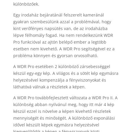
különbözőek.
Egy irodaház bejáratánál felszerelt kameránál
gyakran szembesülünk azzal a problémával, hogy
kint verőfényes napsütés van, de az irodaházba
lépve félhomály fogad. Ha nem rendelkezünk WDR
Pro funkcióval az ajtón belépő ember a legtöbb
esetben nem kivehető. A WDR Pro segítségével ez a
probléma könnyen és gyorsan orvosolható.
A WDR Pro esetében 2 különböző zársebességgel
készül egy-egy kép. A világos és a sötét kép egymásra
helyezésével kompenzálja a fényviszonyokat és
láthatóvá válnak a részletek a képen.
A WDR Pro továbbfejlesztett változata a WDR Pro II. A
különbség abban nyilvánul meg, hogy itt már 4 kép
készül ezzel is növelve a képen kivehető részletek
mennyiségét és minőségét. A különböző exponálási
idővel készült képek egymásra helyezésével
kiegyenlítődik a képen a fényviszonyok közti