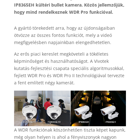
IP8365EH kültéri bullet kamera. Közös jellemzőjük,
hogy mind rendelkeznek WDR Pro funkcióval.
A gyártó törekedett arra, hogy az újdonságaiban
ötvözze az összes fontos funkciót, mely a videó
megfigyelésben napjainkban elengedhetetlen.
Az erős piaci kereslet megköveteli a tökéletes
képminőséget és használhatóságot. A Vivotek
kutatás-fejlesztési csapata speciális algoritmusokkal,
fejlett WDR Pro és WDR Pro II technológiával tervezte
a fent említett négy kamerát.
A WDR funkciónak köszönhetően tiszta képet kapunk,
még olyan helyen is ahol a fényviszonyok nagyon