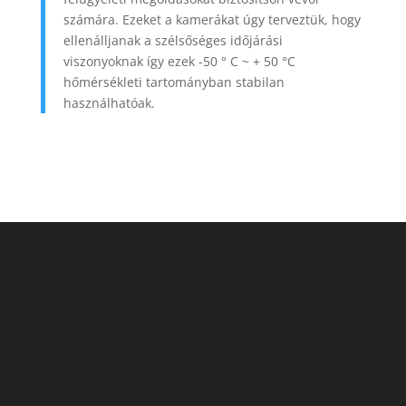
számára. Ezeket a kamerákat úgy terveztük, hogy
ellenálljanak a szélsőséges időjárási
viszonyoknak így ezek -50 ° C ~ + 50 °C
hőmérsékleti tartományban stabilan
használhatóak.