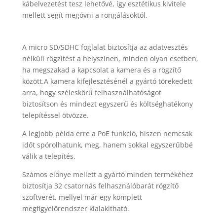
kábelvezetést tesz lehetővé, így esztétikus kivitele
mellett segít megóvni a rongálásoktól.
A micro SD/SDHC foglalat biztosítja az adatvesztés
nélküli rögzítést a helyszínen, minden olyan esetben,
ha megszakad a kapcsolat a kamera és a rögzítő
között.A kamera kifejlesztésénél a gyártó törekedett
arra, hogy széleskörű felhasználhatóságot
biztosítson és mindezt egyszerű és költséghatékony
telepítéssel ötvözze.
A legjobb példa erre a PoE funkció, hiszen nemcsak
időt spórolhatunk, meg, hanem sokkal egyszerűbbé
válik a telepítés.
Számos előnye mellett a gyártó minden termékéhez
biztosítja 32 csatornás felhasználóbarát rögzítő
szoftverét, mellyel már egy komplett
megfigyelőrendszer kialakítható.