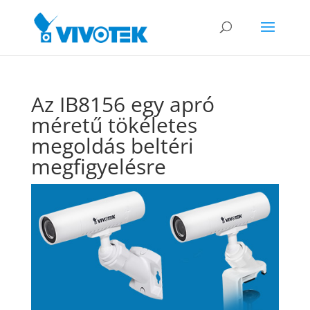
Az IB8156 egy apró
méretű tökéletes
megoldás beltéri
megfigyelésre