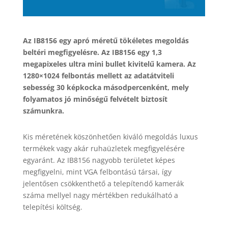
Az IB8156 egy apró méretű tökéletes megoldás
beltéri megfigyelésre. Az IB8156 egy 1,3
megapixeles ultra mini bullet kivitelű kamera. Az
1280×1024 felbontás mellett az adatátviteli
sebesség 30 képkocka másodpercenként, mely
folyamatos jó minőségű felvételt biztosít
számunkra.
Kis méretének köszönhetően kiváló megoldás luxus
termékek vagy akár ruhaüzletek megfigyelésére
egyaránt. Az IB8156 nagyobb területet képes
megfigyelni, mint VGA felbontású társai, így
jelentősen csökkenthető a telepítendő kamerák
száma mellyel nagy mértékben redukálható a
telepítési költség.