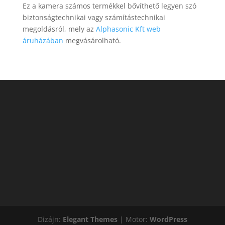
Ez a kamera számos termékkel bővíthető legyen szó
biztonságtechnikai vagy számítástechnikai
megoldásról, mely az
Alphasonic Kft web
áruházában
megvásárolható.
Dizájn:
Elegant Themes
| Motor:
WordPress