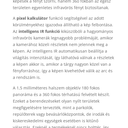
képesek a fényt szórni, hanem 360 fokban az egész
területen egyenletes infravörös fényt biztosítanak.
A
pixel kalkulátor
funkció segítségével az adott
körülményekhez igazodva állítható a kép felbontása.
Az
intelligens IR funkció
kiküszöböli a hagyományos
infravörös kamerák legnagyobb problémáját, amikor
a kamerához közeli részletek nem jelennek meg a
képen. Az intelligens IR automatikusan beállítja a
világítás intenzitását, így láthatóvá válnak a részletek
a képen akkor is, amikor a tárgy nagyon közel van a
fényforráshoz, így a képen kivehetővé válik az arc és
a rendszám is.
A 1,5 milliméteres halszem objektív 180 fokos
panoráma és a 360 fokos térhatású felvételt készít.
Ezeket a berendezéseket olyan nyílt területek
megfigyelésére tervezték, mint a parkolók,
repülőterek vagy bevásárlóközpontok, de irodák és
kiskereskedelmi egységek esetében is kitűnő
választás. Ezeknél a termékeknél nincs holttér, így