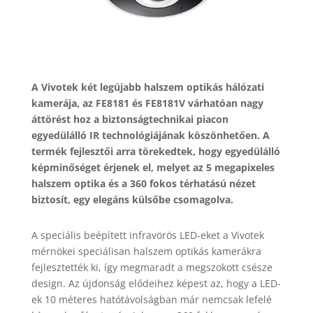
A Vivotek két legújabb halszem optikás hálózati
kamerája, az FE8181 és FE8181V várhatóan nagy
áttörést hoz a biztonságtechnikai piacon
egyedülálló IR technológiájának köszönhetően. A
termék fejlesztői arra törekedtek, hogy egyedülálló
képminőséget érjenek el, melyet az 5 megapixeles
halszem optika és a 360 fokos térhatású nézet
biztosít, egy elegáns külsőbe csomagolva.
A speciális beépített infravörös LED-eket a Vivotek
mérnökei speciálisan halszem optikás kamerákra
fejlesztették ki, így megmaradt a megszokott csésze
design. Az újdonság elődeihez képest az, hogy a LED-
ek 10 méteres hatótávolságban már nemcsak lefelé