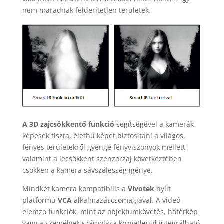
nem maradnak felderítetlen területek.
A 3D zajcsökkentő funkció
segítségével a kamerák
képesek tiszta, élethű képet biztosítani a világos,
fényes területekről gyenge fényviszonyok mellett,
valamint a lecsökkent szenzorzaj következtében
csökken a kamera sávszélesség igénye.
Mindkét kamera kompatibilis a
Vivotek
nyílt
platformú
VCA
alkalmazáscsomagjával. A videó
elemző funkciók, mint az objektumkövetés, hőtérkép
vagy a személyek számolása közvetlenül integrálható