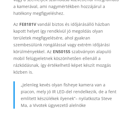
a kamerával, ami nagymértékben hozzájárul a
hatékony megfigyeléshez.
Az
FE8181V
vandál biztos és időjárásálló házban
kapott helyet így rendkívül jó megoldás olyan
területek megfigyelésére, ahol gyakran
szembesülünk rongálással vagy extrém időjárási
körülményekkel. Az
EN50155
szabványon alapuló
mobil felügyeletnek köszönhetően ellenáll a
rázkódásnak, így értékelhető képet készít mozgás
közben is.
„Jelenleg kevés olyan fisheye kamera van a
piacon, mely jó IR LED-del rendelkezik, de a fent
említett készülékek ilyenek”– nyilatkozta Steve
Ma, a Vivotek ügyvezető alelnöke