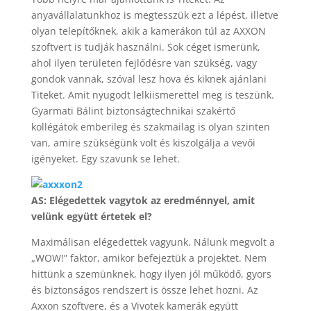
anyavállalatunkhoz is megtesszük ezt a lépést, illetve
olyan telepítőknek, akik a kamerákon túl az AXXON
szoftvert is tudják használni. Sok céget ismerünk,
ahol ilyen területen fejlődésre van szükség, vagy
gondok vannak, szóval lesz hova és kiknek ajánlani
Titeket. Amit nyugodt lelkiismerettel meg is teszünk.
Gyarmati Bálint biztonságtechnikai szakértő
kollégátok emberileg és szakmailag is olyan szinten
van, amire szükségünk volt és kiszolgálja a vevői
igényeket. Egy szavunk se lehet.
AS: Elégedettek vagytok az eredménnyel, amit
velünk együtt értetek el?
Maximálisan elégedettek vagyunk. Nálunk megvolt a
„WOW!” faktor, amikor befejeztük a projektet. Nem
hittünk a szemünknek, hogy ilyen jól működő, gyors
és biztonságos rendszert is össze lehet hozni. Az
Axxon szoftvere, és a Vivotek kamerák együtt