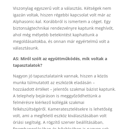
Viszonylag egyszerű volt a választás. Kétségek nem
igazán voltak, hiszen régebbi kapcsolat volt már az
Alphasonic-kal. Korábbról is ismertem a céget. Egy
biztonságtechnikai rendezvényre kaptunk meghívót,
ahol még mélyebb betekintést kaphattunk a
megoldásaitokba, és onnan már egyértelmű volt a
választásunk.
AS: Miről szólt az együttműködés, mik voltak a
tapasztalatok?
Nagyon jó tapasztalataink vannak, hiszen a közös
munka túlmutatott az eszközök eladásán –
hozzáadott értéket – jelentős szakmai bázist kaptunk.
A telephely bejáráson is meggyőződhettünk a
felmérésre kiérkező kollégák szakmai
felkészültségéről. Kameratesztelésekre is lehetőség
volt, ami a megfelelő eszköz kiválasztásában volt
óriási segítség. A rögzítő szerver beállításában,
finomhangolásában és bővítésében is nagyon sok