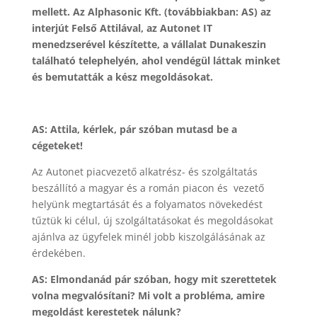
mellett. Az Alphasonic Kft. (továbbiakban: AS) az
interjút Felső Attilával, az Autonet IT
menedzserével készítette, a vállalat Dunakeszin
található telephelyén, ahol vendégül láttak minket
és bemutatták a kész megoldásokat.
AS: Attila, kérlek, pár szóban mutasd be a
cégeteket!
Az Autonet piacvezető alkatrész- és szolgáltatás
beszállító a magyar és a román piacon és vezető
helyünk megtartását és a folyamatos növekedést
tűztük ki célul, új szolgáltatásokat és megoldásokat
ajánlva az ügyfelek minél jobb kiszolgálásának az
érdekében.
AS: Elmondanád pár szóban, hogy mit szerettetek
volna megvalósítani? Mi volt a probléma, amire
megoldást kerestetek nálunk?