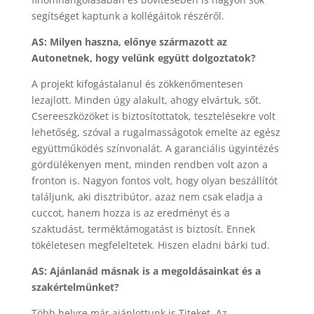
segítséget kaptunk a kollégáitok részéről.
AS: Milyen haszna, előnye származott az
Autonetnek, hogy velünk együtt dolgoztatok?
A projekt kifogástalanul és zökkenőmentesen
lezajlott. Minden úgy alakult, ahogy elvártuk, sőt.
Csereeszközöket is biztosítottatok, tesztelésekre volt
lehetőség, szóval a rugalmasságotok emelte az egész
együttműködés színvonalát. A garanciális ügyintézés
gördülékenyen ment, minden rendben volt azon a
fronton is. Nagyon fontos volt, hogy olyan beszállítót
találjunk, aki disztribútor, azaz nem csak eladja a
cuccot, hanem hozza is az eredményt és a
szaktudást, terméktámogatást is biztosít. Ennek
tökéletesen megfeleltetek. Hiszen eladni bárki tud.
AS: Ajánlanád másnak is a megoldásainkat és a
szakértelmünket?
Több helyre már ajánlottunk is Titeket. Az