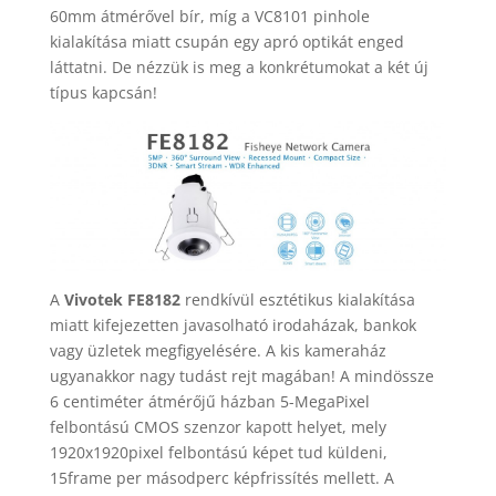
60mm átmérővel bír, míg a VC8101 pinhole
kialakítása miatt csupán egy apró optikát enged
láttatni. De nézzük is meg a konkrétumokat a két új
típus kapcsán!
A
Vivotek FE8182
rendkívül esztétikus kialakítása
miatt kifejezetten javasolható irodaházak, bankok
vagy üzletek megfigyelésére. A kis kameraház
ugyanakkor nagy tudást rejt magában! A mindössze
6 centiméter átmérőjű házban 5-MegaPixel
felbontású CMOS szenzor kapott helyet, mely
1920x1920pixel felbontású képet tud küldeni,
15frame per másodperc képfrissítés mellett. A