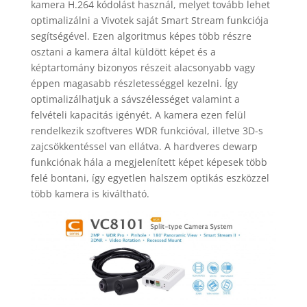
kamera H.264 kódolást használ, melyet tovább lehet
optimalizálni a Vivotek saját Smart Stream funkciója
segítségével. Ezen algoritmus képes több részre
osztani a kamera által küldött képet és a
képtartomány bizonyos részeit alacsonyabb vagy
éppen magasabb részletességgel kezelni. Így
optimalizálhatjuk a sávszélességet valamint a
felvételi kapacitás igényét. A kamera ezen felül
rendelkezik szoftveres WDR funkcióval, illetve 3D-s
zajcsökkentéssel van ellátva. A hardveres dewarp
funkciónak hála a megjelenített képet képesek több
felé bontani, így egyetlen halszem optikás eszközzel
több kamera is kiváltható.