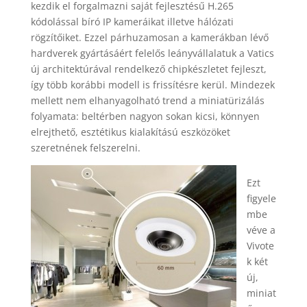
kezdik el forgalmazni saját fejlesztésű H.265
kódolással bíró IP kameráikat illetve hálózati
rögzítőiket. Ezzel párhuzamosan a kamerákban lévő
hardverek gyártásáért felelős leányvállalatuk a Vatics
új architektúrával rendelkező chipkészletet fejleszt,
így több korábbi modell is frissítésre kerül. Mindezek
mellett nem elhanyagolható trend a miniatürizálás
folyamata: beltérben nagyon sokan kicsi, könnyen
elrejthető, esztétikus kialakítású eszközöket
szeretnének felszerelni.
Ezt
figyele
mbe
véve a
Vivote
k két
új,
miniat