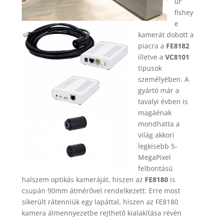
űr
fishey
e
kamerát dobott a
piacra a
FE8182
illetve a
VC8101
típusok
személyében. A
gyártó már a
tavalyi évben is
magáénak
mondhatta a
világ akkori
legkisebb 5-
MegaPixel
felbontású
halszem optikás kameráját, hiszen az
FE8180
is
csupán 90mm átmérővel rendelkezett. Erre most
sikerült rátenniük egy lapáttal, hiszen az FE8180
kamera álmennyezetbe rejthető kialakítása révén