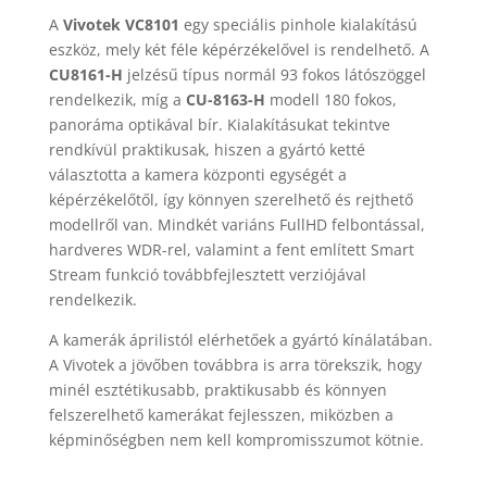
A
Vivotek VC8101
egy speciális pinhole kialakítású
eszköz, mely két féle képérzékelővel is rendelhető. A
CU8161-H
jelzésű típus normál 93 fokos látószöggel
rendelkezik, míg a
CU-8163-H
modell 180 fokos,
panoráma optikával bír. Kialakításukat tekintve
rendkívül praktikusak, hiszen a gyártó ketté
választotta a kamera központi egységét a
képérzékelőtől, így könnyen szerelhető és rejthető
modellről van. Mindkét variáns FullHD felbontással,
hardveres WDR-rel, valamint a fent említett Smart
Stream funkció továbbfejlesztett verziójával
rendelkezik.
A kamerák áprilistól elérhetőek a gyártó kínálatában.
A Vivotek a jövőben továbbra is arra törekszik, hogy
minél esztétikusabb, praktikusabb és könnyen
felszerelhető kamerákat fejlesszen, miközben a
képminőségben nem kell kompromisszumot kötnie.