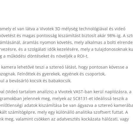
amely el van látva a Vivotek 3D mélység technológiával és videó
 követést és magas pontosság kiszámítást biztosít akár 98%-ig. A sz
zámlásánál, áramlás nyomon követés, mely alkalmas a bolti elrend
ervezésre, és a szolgálati idők kezelésére, mely a tulajdonosoknak ku
 a működési döntéseket és növeljék a ROI-t.
s kamera lehetővé teszi a sztereó látást, hogy pontosan kövesse a
zognak. Felnőttek és gyerekek, egyének és csoportok,
ul a bevásárló kocsik és babakocsik.
l (Videó tartalom analízis) a Vivotek VAST-ban kerül naplózásra, a
gramokban jelennek meg, melyek az SC8131-et ideálissá teszik a
enlőtlenségi adatok kiszámítása be van ágyazva a sztereó kamerába
lt számítógépre, mely egy különálló analitika szoftvert futtat. A
nk meg, valamint csökken az adatvesztés kockázata hálózati, vagy