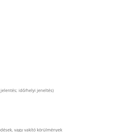
jelentés; idő/helyi jeneltés)
ődések, vagy vakító körülmények