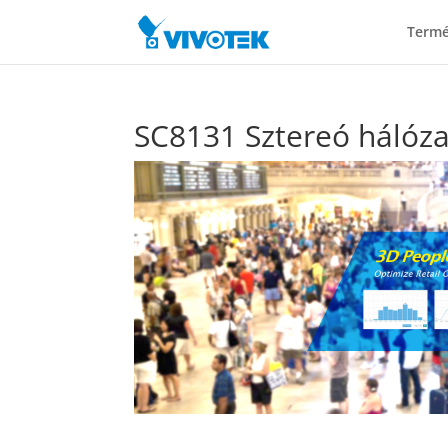
Term
SC8131 Sztereó hálóz