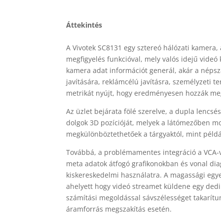
Áttekintés
A Vivotek SC8131 egy sztereó hálózati kamera, 
megfigyelés funkcióval, mely valós idejű videó
kamera adat információt generál, akár a néps
javítására, reklámcélú javításra, személyzeti t
metrikát nyújt, hogy eredményesen hozzák meg
Az üzlet bejárata fölé szerelve, a dupla lencsé
dolgok 3D pozícióját, melyek a látómezőben mo
megkülönböztethetőek a tárgyaktól, mint példá
Továbbá, a problémamentes integráció a VCA-va
meta adatok átfogó grafikonokban és vonal dia
kiskereskedelmi használatra. A magassági egy
ahelyett hogy videó streamet küldene egy dediká
számítási megoldással sávszélességet takarítu
áramforrás megszakítás esetén.