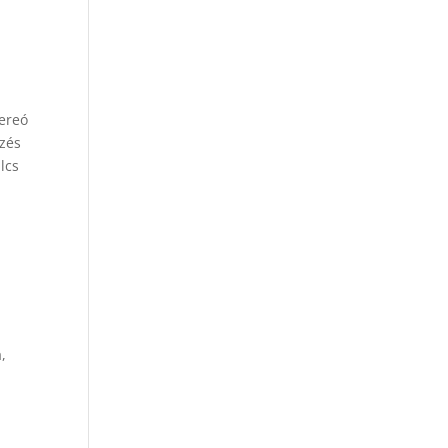
tereó
ezés
lcs
,