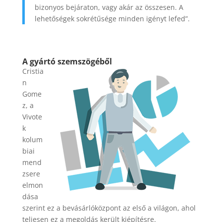
bizonyos bejáraton, vagy akár az összesen. A
lehetőségek sokrétűsége minden igényt lefed”.
A gyártó szemszögéből
Cristia
n
Gome
z, a
Vivote
k
kolum
biai
mend
zsere
elmon
dása
szerint ez a bevásárlóközpont az első a világon, ahol
teljesen ez a megoldás került kiépítésre.