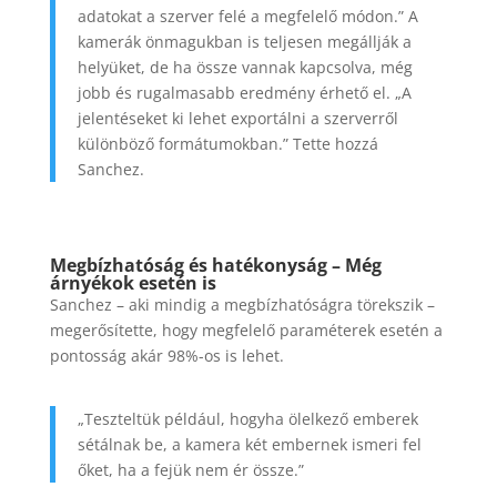
adatokat a szerver felé a megfelelő módon.” A
kamerák önmagukban is teljesen megállják a
helyüket, de ha össze vannak kapcsolva, még
jobb és rugalmasabb eredmény érhető el. „A
jelentéseket ki lehet exportálni a szerverről
különböző formátumokban.” Tette hozzá
Sanchez.
Megbízhatóság és hatékonyság – Még
árnyékok esetén is
Sanchez – aki mindig a megbízhatóságra törekszik –
megerősítette, hogy megfelelő paraméterek esetén a
pontosság akár 98%-os is lehet.
„Teszteltük például, hogyha ölelkező emberek
sétálnak be, a kamera két embernek ismeri fel
őket, ha a fejük nem ér össze.”