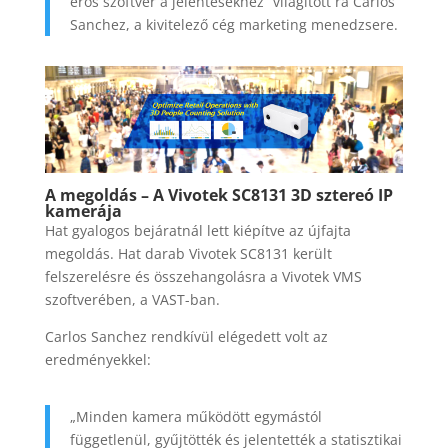
erős szoftver a jelentésekhez” világított rá Carlos
Sanchez, a kivitelező cég marketing menedzsere.
A megoldás – A Vivotek SC8131 3D sztereó IP
kamerája
Hat gyalogos bejáratnál lett kiépítve az újfajta
megoldás. Hat darab Vivotek SC8131 került
felszerelésre és összehangolásra a Vivotek VMS
szoftverében, a VAST-ban.
Carlos Sanchez rendkívül elégedett volt az
eredményekkel:
„Minden kamera működött egymástól
függetlenül, gyűjtötték és jelentették a statisztikai