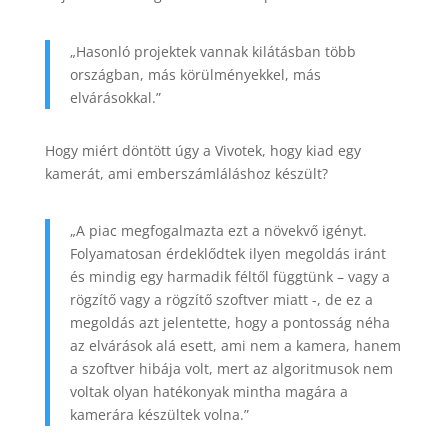
„Hasonló projektek vannak kilátásban több
országban, más körülményekkel, más
elvárásokkal.”
Hogy miért döntött úgy a Vivotek, hogy kiad egy
kamerát, ami emberszámláláshoz készült?
„A piac megfogalmazta ezt a növekvő igényt.
Folyamatosan érdeklődtek ilyen megoldás iránt
és mindig egy harmadik féltől függtünk – vagy a
rögzítő vagy a rögzítő szoftver miatt -, de ez a
megoldás azt jelentette, hogy a pontosság néha
az elvárások alá esett, ami nem a kamera, hanem
a szoftver hibája volt, mert az algoritmusok nem
voltak olyan hatékonyak mintha magára a
kamerára készültek volna.”