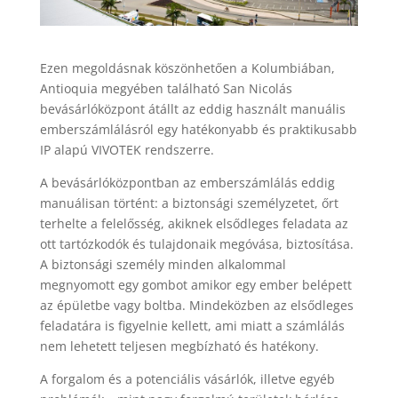
Ezen megoldásnak köszönhetően a Kolumbiában,
Antioquia megyében található San Nicolás
bevásárlóközpont átállt az eddig használt manuális
emberszámlálásról egy hatékonyabb és praktikusabb
IP alapú VIVOTEK rendszerre.
A bevásárlóközpontban az emberszámlálás eddig
manuálisan történt: a biztonsági személyzetet, őrt
terhelte a felelősség, akiknek elsődleges feladata az
ott tartózkodók és tulajdonaik megóvása, biztosítása.
A biztonsági személy minden alkalommal
megnyomott egy gombot amikor egy ember belépett
az épületbe vagy boltba. Mindeközben az elsődleges
feladatára is figyelnie kellett, ami miatt a számlálás
nem lehetett teljesen megbízható és hatékony.
A forgalom és a potenciális vásárlók, illetve egyéb