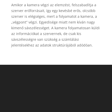
Amikor a kamera végzi az elemzést, felszabadítja a
szerver erőforrásait, így egy kevésbé erős, olcsóbb
szerver is elégséges, mert a folyamatot a kamera, a
„végpont” végzi. Egyedisége miatt nem kíván nagy
kimenő sávszélességet. A kamera folyamatosan küldi
az információkat a szervernek, de csak kis
sávszélességre van szükség a számlálási
jelentésekhez az adatok struktúrájából adódóan.