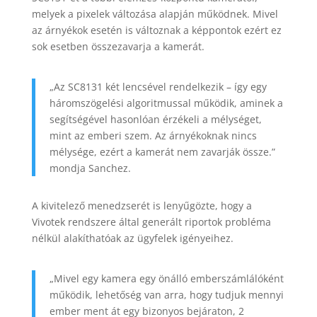
melyek a pixelek változása alapján működnek. Mivel
az árnyékok esetén is változnak a képpontok ezért ez
sok esetben összezavarja a kamerát.
„Az SC8131 két lencsével rendelkezik – így egy
háromszögelési algoritmussal működik, aminek a
segítségével hasonlóan érzékeli a mélységet,
mint az emberi szem. Az árnyékoknak nincs
mélysége, ezért a kamerát nem zavarják össze.”
mondja Sanchez.
A kivitelező menedzserét is lenyűgözte, hogy a
Vivotek rendszere által generált riportok probléma
nélkül alakíthatóak az ügyfelek igényeihez.
„Mivel egy kamera egy önálló emberszámlálóként
működik, lehetőség van arra, hogy tudjuk mennyi
ember ment át egy bizonyos bejáraton, 2