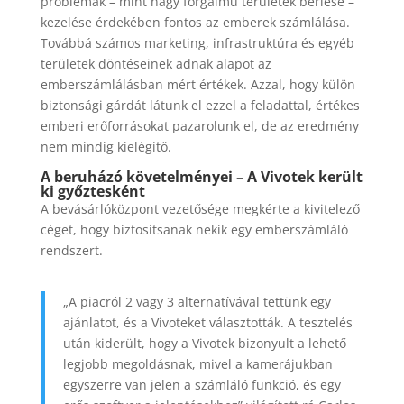
problémák – mint nagy forgalmú területek bérlése –
kezelése érdekében fontos az emberek számlálása.
Továbbá számos marketing, infrastruktúra és egyéb
területek döntéseinek adnak alapot az
emberszámlálásban mért értékek. Azzal, hogy külön
biztonsági gárdát látunk el ezzel a feladattal, értékes
emberi erőforrásokat pazarolunk el, de az eredmény
nem mindig kielégítő.
A beruházó követelményei – A Vivotek került
ki győztesként
A bevásárlóközpont vezetősége megkérte a kivitelező
céget, hogy biztosítsanak nekik egy emberszámláló
rendszert.
„A piacról 2 vagy 3 alternatívával tettünk egy
ajánlatot, és a Vivoteket választották. A tesztelés
után kiderült, hogy a Vivotek bizonyult a lehető
legjobb megoldásnak, mivel a kamerájukban
egyszerre van jelen a számláló funkció, és egy