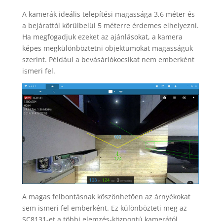
A kamerák ideális telepítési magassága 3,6 méter és
a bejárattól körülbelül 5 méterre érdemes elhelyezni.
Ha megfogadjuk ezeket az ajánlásokat, a kamera
képes megkülönböztetni objektumokat magasságuk
szerint. Például a bevásárlókocsikat nem emberként
ismeri fel.
A magas felbontásnak köszönhetően az árnyékokat
sem ismeri fel emberként. Ez különbözteti meg az
SC8131-et a többi elemzés-központú kamerától,