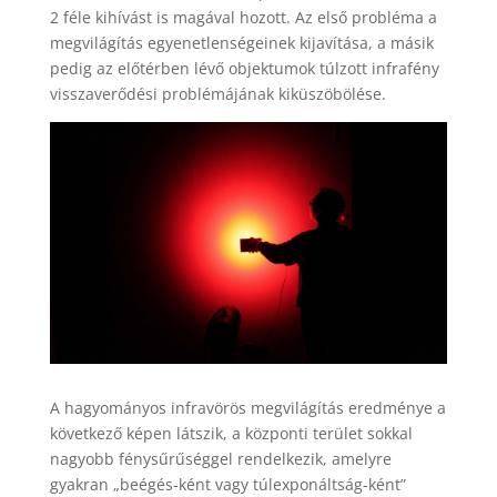
2 féle kihívást is magával hozott. Az első probléma a
megvilágítás egyenetlenségeinek kijavítása, a másik
pedig az előtérben lévő objektumok túlzott infrafény
visszaverődési problémájának kiküszöbölése.
A hagyományos infravörös megvilágítás eredménye a
következő képen látszik, a központi terület sokkal
nagyobb fénysűrűséggel rendelkezik, amelyre
gyakran „beégés-ként vagy túlexponáltság-ként”