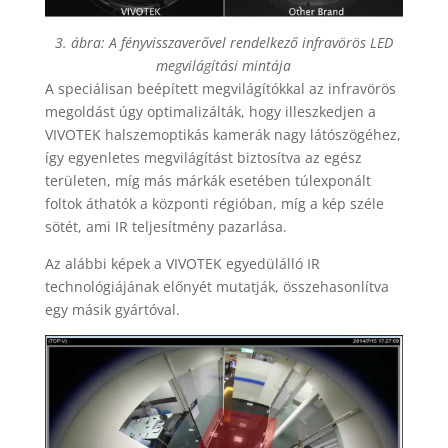
3. ábra: A fényvisszaverővel rendelkező infravörös LED
megvilágítási mintája
A speciálisan beépített megvilágítókkal az infravörös
megoldást úgy optimalizálták, hogy illeszkedjen a
VIVOTEK halszemoptikás kamerák nagy látószögéhez,
így egyenletes megvilágítást biztosítva az egész
területen, míg más márkák esetében túlexponált
foltok áthatók a központi régióban, míg a kép széle
sötét, ami IR teljesítmény pazarlása.
Az alábbi képek a VIVOTEK egyedülálló IR
technológiájának előnyét mutatják, összehasonlítva
egy másik gyártóval.