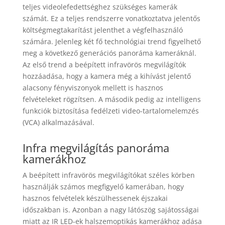
teljes videolefedettséghez szükséges kamerák
számát. Ez a teljes rendszerre vonatkoztatva jelentős
költségmegtakarítást jelenthet a végfelhasználó
számára. Jelenleg két fő technológiai trend figyelhető
meg a következő generációs panoráma kameráknál.
Az első trend a beépített infravörös megvilágítók
hozzáadása, hogy a kamera még a kihívást jelentő
alacsony fényviszonyok mellett is hasznos
felvételeket rögzítsen. A második pedig az intelligens
funkciók biztosítása fedélzeti video-tartalomelemzés
(VCA) alkalmazásával.
Infra megvilágítás panoráma
kamerákhoz
A beépített infravörös megvilágítókat széles körben
használják számos megfigyelő kamerában, hogy
hasznos felvételek készülhessenek éjszakai
időszakban is. Azonban a nagy látószög sajátosságai
miatt az IR LED-ek halszemoptikás kamerákhoz adása