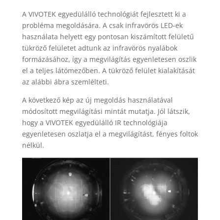
A VIVOTEK egyedülálló technológiát fejlesztett ki a
probléma megoldására. A csak infravörös LED-ek
használata helyett egy pontosan kiszámított felületű
tükröző felületet adtunk az infravörös nyalábok
formázásához, így a megvilágítás egyenletesen oszlik
el a teljes látómezőben. A tükröző felület kialakítását
az alábbi ábra szemlélteti.
A következő kép az új megoldás használatával
módosított megvilágítási mintát mutatja. Jól látszik,
hogy a VIVOTEK egyedülálló IR technológiája
egyenletesen oszlatja el a megvilágítást, fényes foltok
nélkül.