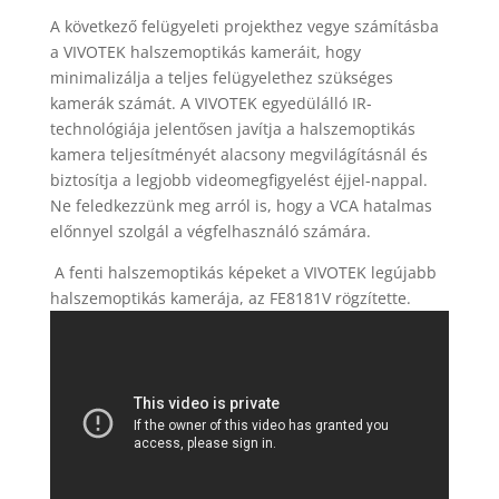
A következő felügyeleti projekthez vegye számításba
a VIVOTEK halszemoptikás kameráit, hogy
minimalizálja a teljes felügyelethez szükséges
kamerák számát. A VIVOTEK egyedülálló IR-
technológiája jelentősen javítja a halszemoptikás
kamera teljesítményét alacsony megvilágításnál és
biztosítja a legjobb videomegfigyelést éjjel-nappal.
Ne feledkezzünk meg arról is, hogy a VCA hatalmas
előnnyel szolgál a végfelhasználó számára.
A fenti halszemoptikás képeket a VIVOTEK legújabb
halszemoptikás kamerája, az FE8181V rögzítette.