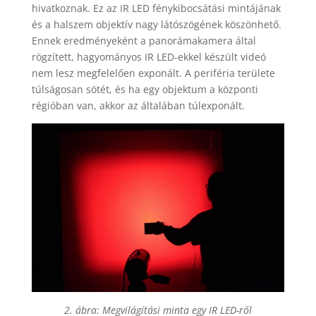
hivatkoznak. Ez az IR LED fénykibocsátási mintájának
és a halszem objektív nagy látószögének köszönhető.
Ennek eredményeként a panorámakamera által
rögzített, hagyományos IR LED-ekkel készült videó
nem lesz megfelelően exponált. A periféria területe
túlságosan sötét, és ha egy objektum a központi
régióban van, akkor az általában túlexponált.
2. ábra: Megvilágítási minta egy IR LED-ről