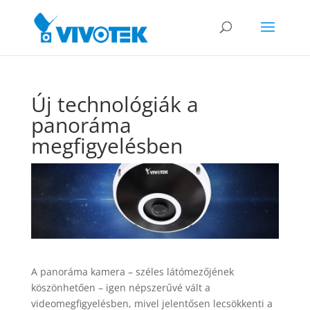
Új technológiák a
panoráma
megfigyelésben
A panoráma kamera – széles látómezőjének
köszönhetően – igen népszerűvé vált a
videomegfigyelésben,
mivel jelentősen lecsökkenti a