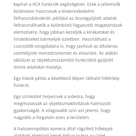
kaphat a VCA funkciók segítségével. Ezek a jellemzők
különösen hasznosak a kiskereskedelmi
felhasználásoknál; például az összegyűjtött adatok
felhasználhatók a különböző fogyasztói magatartások
elemzésére, hogy jobban kezeljék a kirakatokat és
hirdetéseket bármelyik üzletben. Használható a
csúcsidők vizsgálatára is, hogy javítsuk az általános
személyzeti menedzsmentet és elosztást. Az alábbi
táblázat az objektumszámláló funkcióból gyűjtött
minta adatokat mutatja.
Egy másik példa a következő képen látható hőtérkép
funkció.
Egy színkódot helyeznek a videóra, hogy
megmutassák az objektumaktivitások halmozott
gyakoriságát. A világosabb szín azt jelenti, hogy
nagyobb a forgalom ezen a területen.
A halszemoptikás kamera által rögzített hőképpé
alakított áttekintő képet felhasználva az üzlet