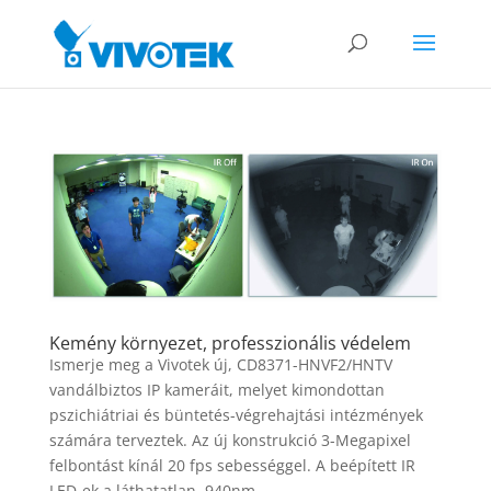
Kemény környezet, professzionális védelem
Ismerje meg a Vivotek új, CD8371-HNVF2/HNTV
vandálbiztos IP kameráit, melyet kimondottan
pszichiátriai és büntetés-végrehajtási intézmények
számára terveztek. Az új konstrukció 3-Megapixel
felbontást kínál 20 fps sebességgel. A beépített IR
LED-ek a láthatatlan, 940nm...