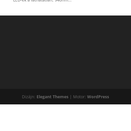
Dizájn:
Elegant Themes
| Motor:
WordPress