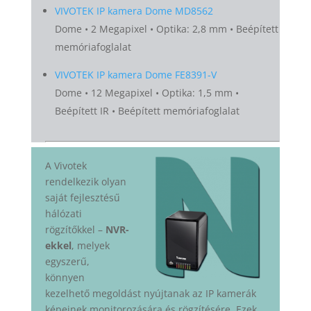
VIVOTEK IP kamera Dome MD8562
Dome • 2 Megapixel • Optika: 2,8 mm • Beépített
memóriafoglalat
VIVOTEK IP kamera Dome FE8391-V
Dome • 12 Megapixel • Optika: 1,5 mm •
Beépített IR • Beépített memóriafoglalat
A Vivotek
rendelkezik olyan
saját fejlesztésű
hálózati
rögzítőkkel –
NVR-
ekkel
, melyek
egyszerű,
könnyen
kezelhető megoldást nyújtanak az IP kamerák
képeinek monitorozására és rögzítésére. Ezek