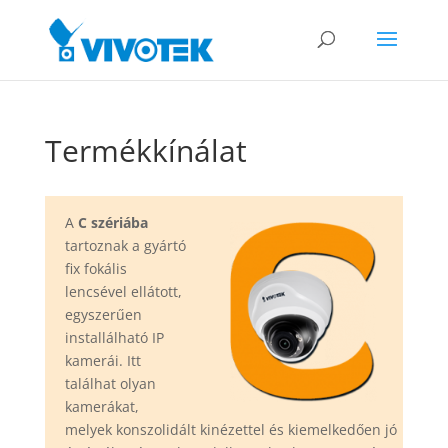
Termékkínálat
A
C szériába
tartoznak a gyártó
fix fokális
lencsével ellátott,
egyszerűen
installálható IP
kamerái. Itt
találhat olyan
kamerákat,
melyek konszolidált kinézettel és kiemelkedően jó