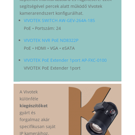
segítségével percek alatt működő Vivotek
kamerarendszert konfigurálhat.
VIVOTEK SWITCH AW-GEV-264A-185
PoE • Portszám: 24
VIVOTEK NVR PoE ND8322P
PoE • HDMI • VGA • eSATA
VIVOTEK PoE Extender 1port AP-FXC-0100
VIVOTEK PoE Extender 1port
A Vivotek
különféle
kiegészítőket
gyárt és
forgalmaz akár
specifikusan saját
IP kameráihoz,