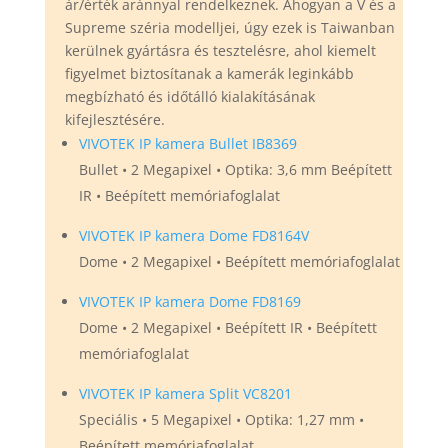
ár/érték aránnyal rendelkeznek. Ahogyan a V és a
Supreme széria modelljei, úgy ezek is Taiwanban
kerülnek gyártásra és tesztelésre, ahol kiemelt
figyelmet biztosítanak a kamerák leginkább
megbízható és időtálló kialakításának
kifejlesztésére.
VIVOTEK IP kamera Bullet IB8369
Bullet • 2 Megapixel • Optika: 3,6 mm Beépített
IR • Beépített memóriafoglalat
VIVOTEK IP kamera Dome FD8164V
Dome • 2 Megapixel • Beépített memóriafoglalat
VIVOTEK IP kamera Dome FD8169
Dome • 2 Megapixel • Beépített IR • Beépített
memóriafoglalat
VIVOTEK IP kamera Split VC8201
Speciális • 5 Megapixel • Optika: 1,27 mm •
Beépített memóriafoglalat