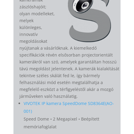
zászlóshajóit;
olyan modelleket,
melyek
különleges,
innovatív
megoldásokat
nyújtanak a vásárlóknak. A kiemelkedő
specifikációk révén elsősorban projectorientált
kamerákról van szó, amelyek garantáltan hosszú
távú megoldást jelentenek. A kamerák kialakítását
tekintve széles skálát fed le, így bármely
felhasználási mód esetén megtalálhatja a
megfelelő eszközt a térfigyeléstől akár a mozgó
járműveken való használatig.
VIVOTEK IP kamera SpeedDome SD8364E(AO-
001)
Speed Dome • 2 Megapixel • Beépített
memóriafoglalat