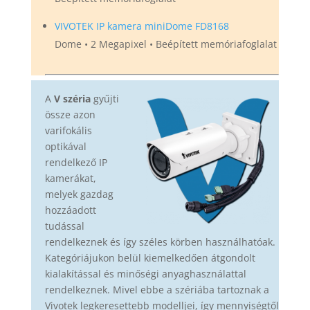
VIVOTEK IP kamera miniDome FD8168
Dome • 2 Megapixel • Beépített memóriafoglalat
A
V széria
gyűjti
össze azon
varifokális
optikával
rendelkező IP
kamerákat,
melyek gazdag
hozzáadott
tudással
rendelkeznek és így széles körben használhatóak.
Kategóriájukon belül kiemelkedően átgondolt
kialakítással és minőségi anyaghasználattal
rendelkeznek. Mivel ebbe a szériába tartoznak a
Vivotek legkeresettebb modelljei, így mennyiségtől