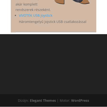
akár komplett
rendszerek részeként.
VIVOTEK USB Joystick
Háromtengelyű Jojstick USB csatlakozással
Dizájn:
Elegant Themes
| Motor:
WordPress