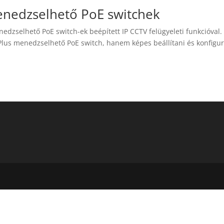
enedzselhető PoE switchek
nedzselhető PoE switch-ek beépített IP CCTV felügyeleti funkcióval.
lus menedzselhető PoE switch, hanem képes beállítani és konfigur