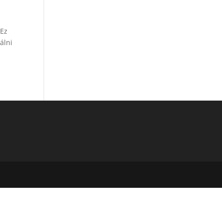
 Ez
álni