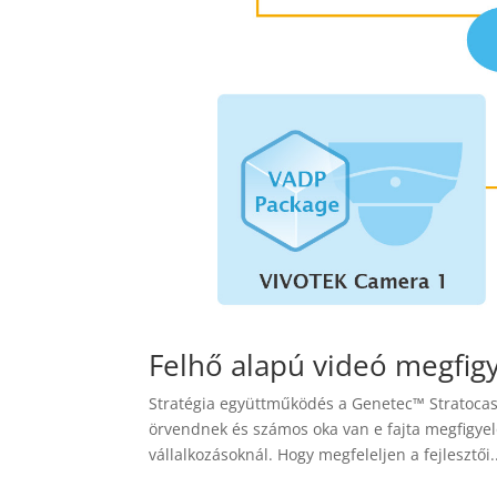
Felhő alapú videó megfig
Stratégia együttműködés a Genetec™ Stratoca
örvendnek és számos oka van e fajta megfigye
vállalkozásoknál. Hogy megfeleljen a fejlesztői.