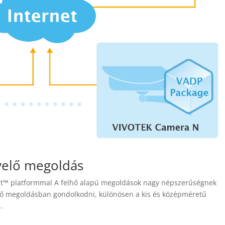
yelő megoldás
st™ platformmal A felhő alapú megoldások nagy népszerűségnek
lő megoldásban gondolkodni, különösen a kis és középméretű
..