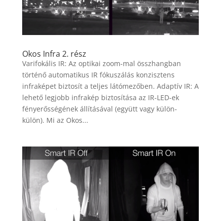
Okos Infra 2. rész
Varifokális IR: Az optikai zoom-mal összhangban
történő automatikus IR fókuszálás konzisztens
infraképet biztosít a teljes látómezőben. Adaptív IR: A
lehető legjobb infrakép biztosítása az IR-LED-ek
fényerősségének állításával (együtt vagy külön-
külön). Mi az Okos...