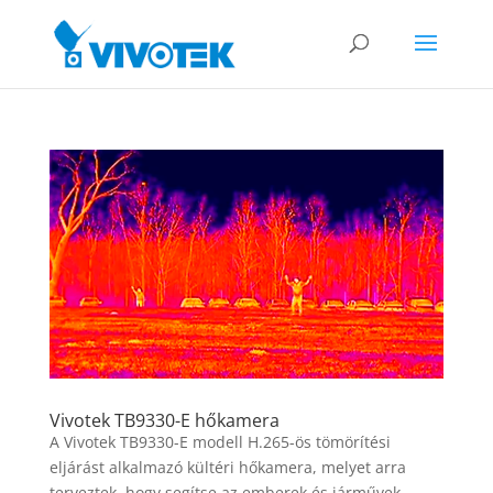
Vivotek TB9330-E hőkamera
A Vivotek TB9330-E modell H.265-ös tömörítési
eljárást alkalmazó kültéri hőkamera, melyet arra
terveztek, hogy segítse az emberek és járművek